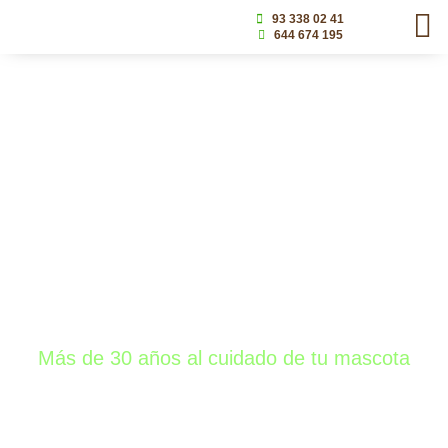
93 338 02 41
644 674 195
Centre Veterinari L'Hospitalet
Más de 30 años al cuidado de tu mascota
Sabemos que la salud y el bienestar de tu animal de
compañía es lo más importante para ti y trabajamos
con el objetivo de ofrecerte una atención de la